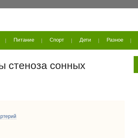
Питание
Спорт
Дети
Разное
ы стеноза сонных
артерий