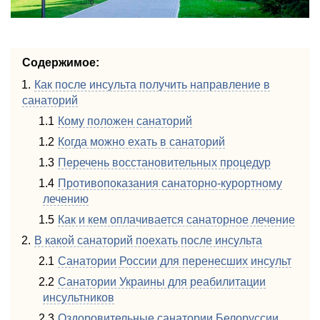
Содержимое:
Как после инсульта получить направление в
санаторий
Кому положен санаторий
Когда можно ехать в санаторий
Перечень восстановительных процедур
Противопоказания санаторно-курортному
лечению
Как и кем оплачивается санаторное лечение
В какой санаторий поехать после инсульта
Санатории России для перенесших инсульт
Санатории Украины для реабилитации
инсультников
Оздоровительные санатории Белоруссии